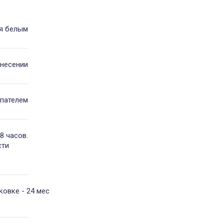
ся белым
анесении
шпателем
8 часов.
сти
ковке - 24 мес