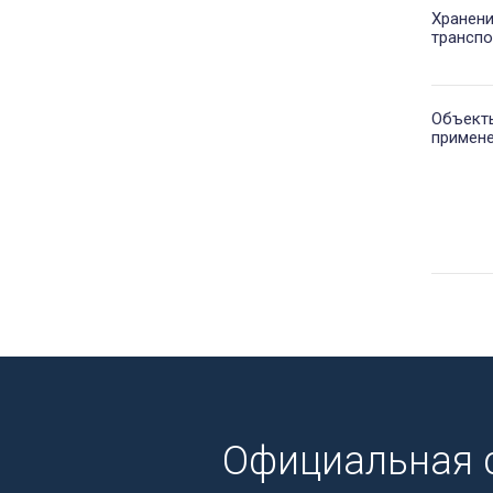
Хранен
транспо
Объект
примен
Официальная 