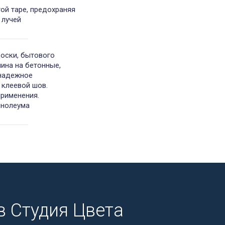
той таре, предохраняя
 лучей
доски, бытового
лина на бетонные,
 надежное
 клеевой шов.
рименения.
инолеума
 Студия Цвета