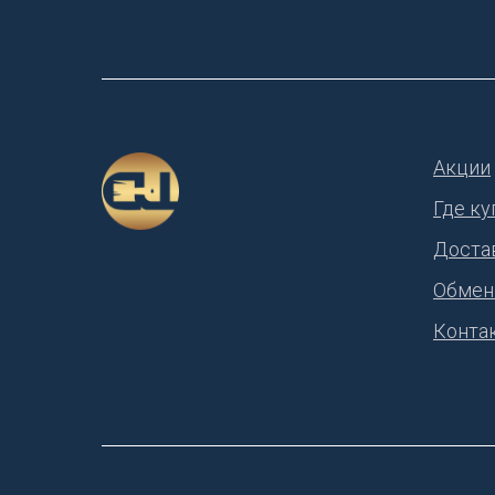
Акции
Где ку
Доста
Обмен
Конта