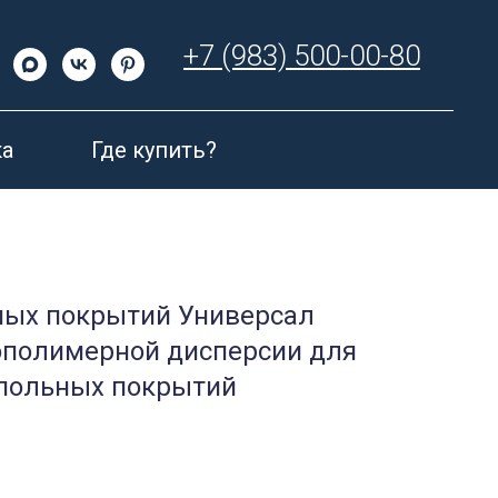
+7 (983) 500-00-80
а
Где купить?
ных покрытий Универсал
сополимерной дисперсии для
польных покрытий