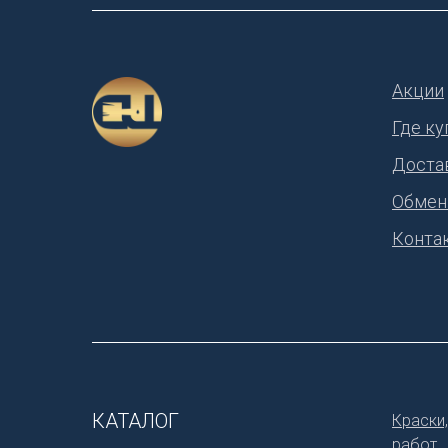
Акции
Где ку
Доста
Обмен
Конта
КАТАЛОГ
Краски,
работ