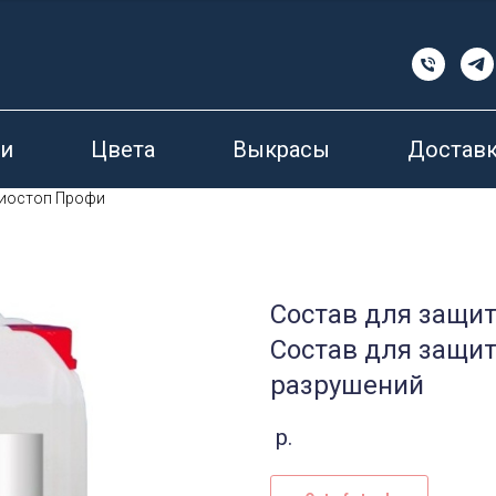
и
Цвета
Выкрасы
Доставк
биостоп Профи
Состав для защи
Состав для защит
разрушений
р.