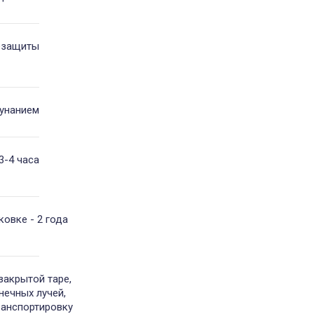
незащиты
кунанием
3-4 часа
овке - 2 года
закрытой таре,
нечных лучей,
ранспортировку