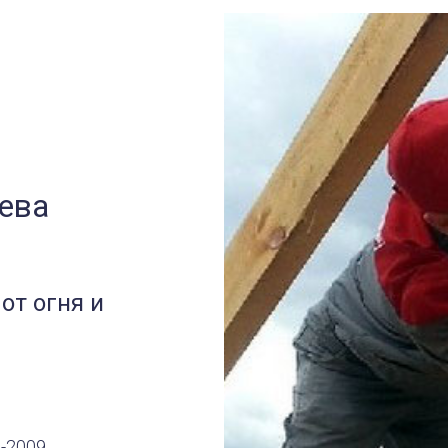
ева
от огня и
2-2009