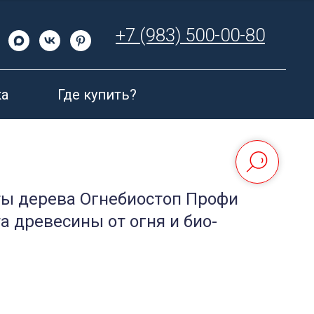
+7 (983) 500-00-80
а
Где купить?
ты дерева Огнебиостоп Профи
а древесины от огня и био-