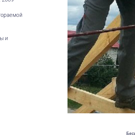
гораемой
ы и
Бес