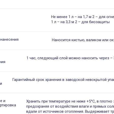
Не менее 1 л – на 1,7 м 2 – для ог
1 л – на 3,3 м 2 – для биозащиты
 нанесения
Наносится кистью, валиком или о
1 час, следующий слой можно наносить через – 
ния
Гарантийный срок хранения в заводской невскрытой упак
и
е и
Хранить при температуре не ниже +5°С, в плотно 
ртировка
предохраняя от воздействия влаги и прямых сол
вдали от источников отопления. Выдерживает т