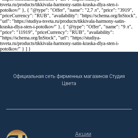
tsveta.ru/products/tikkivala-harmony-satin-kraska-dlya-sten-i-
potolkov/" }, { "@type": "Offer", "name": "2,7 л", "price": "3919",
"priceCurrency": "RUB", "availability": "https://schema.org/InStock",
"url": "https://studiya-tsveta.ru/products/tikkivala-harmony-satin-
kraska-dlya-sten-i-potolkov/" }, { "@type": "Offer", "name": "9 л",
"price": "11919", "priceCurrency": "RUB", "availability":
"https://schema.org/InStock", "url": "https://studiya-
tsveta.ru/products/tikkivala-harmony-satin-kraska-dlya-sten-i-
potolkov/" } ] }
Официальная сеть фирменных магазинов Студия
Цвета
Акции