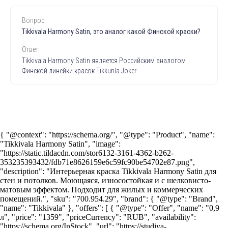
Вопрос:
Tikkivala Harmony Satin, это аналог какой Финской краски?
Ответ:
Tikkivala Harmony Satin является Российским аналогом
Финской линейки красок Tikkurila Joker
.
{ "@context": "https://schema.org/", "@type": "Product", "name":
"Tikkivala Harmony Satin", "image":
"https://static.tildacdn.com/stor6132-3161-4362-b262-
353235393432/fdb71e8626159e6c59fc90be54702e87.png",
"description": "Интерьерная краска Tikkivala Harmony Satin для
стен и потолков. Моющаяся, износостойкая и с шелковисто-
матовым эффектом. Подходит для жилых и коммерческих
помещений.", "sku": "700.954.29", "brand": { "@type": "Brand",
"name": "Tikkivala" }, "offers": [ { "@type": "Offer", "name": "0,9
л", "price": "1359", "priceCurrency": "RUB", "availability":
"https://schema.org/InStock", "url": "https://studiya-