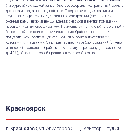
Грунтовочный антисептик
Валтти Эксперт Бейс - Valtti Expert Tikkurila
(Тиккурила) - складской запас , быстрое оформление, грамотный расчет,
доставка и всегда по выгодной цене. Предназначена для защиты и
грунтования древесины и деревянных конструкций (стены, двери,
оконные рамы, нижние венцы зданий) снаружи и внутри помещений
перед финишным окрашиванием. Применяется по пиленой, строганной и
бревенчатой древесине, в том числе термообработанной и пропитанной
под давлением, подлежащей дальнейшей окраске антисептиками,
красками или эмалями. Защищает древесину от биопоражений (синевы
и плесени). Позволяет обрабатывать влажную древесину (с влажностью
до 40%), обладает высокой проникающей способностью
Красноярск
г. Красноярск
, ул. Авиаторов 5 ТЦ "Авиатор" Студия