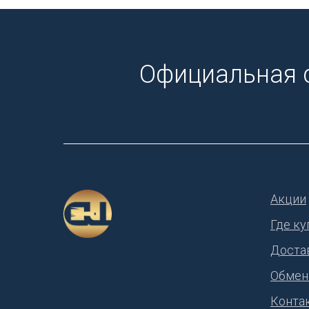
Официальная 
Акции
Где ку
Доста
Обмен
Конта