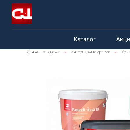
Каталог
Акци
Для вашего дома
→
Интерьерные краски
→
Крас