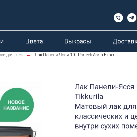
и
Цвета
Выкрасы
Доставк
ки для стен
→
Лак Панели-Ясся 10 - Paneeli-Assa Expert
Лак Панели-Ясся 1
Tikkurila
Матовый лак для 
классических и 
внутри сухих по