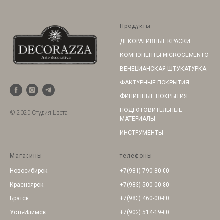
Продукты
ДЕКОРАТИВНЫЕ КРАСКИ
КОМПОНЕНТЫ MICROCEMENTO
ВЕНЕЦИАНСКАЯ ШТУКАТУРКА
ФАКТУРНЫЕ ПОКРЫТИЯ
ФИНИШНЫЕ ПОКРЫТИЯ
ПОДГОТОВИТЕЛЬНЫЕ
© 2020 Студия Цвета
МАТЕРИАЛЫ
ИНСТРУМЕНТЫ
Магазины
телефоны
Новосибирск
+7(981) 790-80-00
Красноярск
+7(983) 500-00-80
Братск
+7(983) 460-00-80
Усть-Илимск
+7(902) 514-19-00