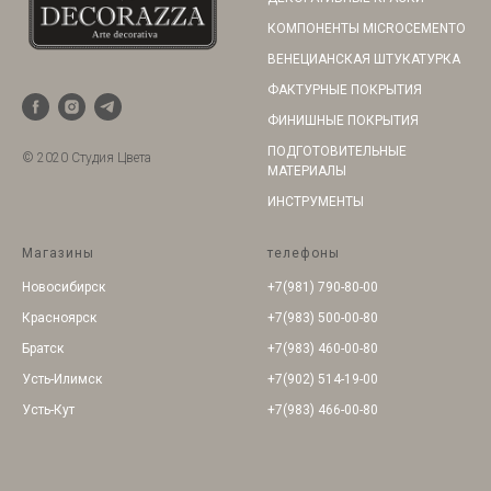
КОМПОНЕНТЫ MICROCEMENTO
ВЕНЕЦИАНСКАЯ ШТУКАТУРКА
ФАКТУРНЫЕ ПОКРЫТИЯ
ФИНИШНЫЕ ПОКРЫТИЯ
ПОДГОТОВИТЕЛЬНЫЕ
© 2020 Студия Цвета
МАТЕРИАЛЫ
ИНСТРУМЕНТЫ
Магазины
телефоны
Новосибирск
+7(981) 790-80-00
Красноярск
+7(983) 500-00-80
Братск
+7(983) 460-00-80
Усть-Илимск
+7(902) 514-19-00
Усть-Кут
+7(983) 466-00-80